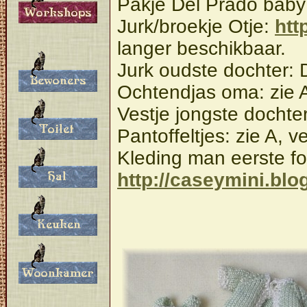
Pakje Del Prado baby:
Interieur:
Jurk/broekje Otje:
htt
langer beschikbaar.
Jurk oudste dochter:
Ochtendjas oma: zie 
Vestje jongste dochte
Pantoffeltjes: zie A, v
Kleding man eerste fot
http://caseymini.blo