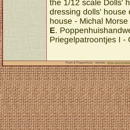
the 1/12 scale Dolls' 
dressing dolls' house
house - Michal Morse
E
. Poppenhuishandwe
Priegelpatroontjes I 
Poes & Poppenhuis - website:
www.poesenpop